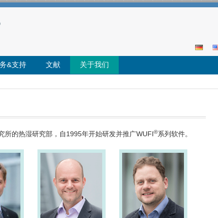
务&支持
文献
关于我们
Se
for
®
所的热湿研究部，自1995年开始研发并推广WUFI
系列软件。