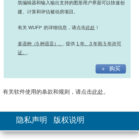
筑编辑器和输入输出支持的图形用户界面可以快速创
建、计算和评估被动房项目。
有关 WUFI
的详细信息，请点击
此处
！
®
多语种（5 种语言）。
. 提供
1 年、3 年和 5 年许可
证。
.
购买
大学（教学许可证）
WUFI
科研项目支持
Light 7
®
WUFI
Pro 6.x、WUFI
2D 3.x和WUFI
Plus 2.x的5年和
®
®
®
有关软件使用的条款和规则，请点击
此处
。
10年许可证可在有效期内升级到更新的许可证。新的许可
对于仅将软件用于非商业教育目的的大学和其他教育
我们为客户提供项目和模拟相关问题的科研支持，
如要申请 WUFI
Light版本，请输入您的详细联系信
®
证自购买之日起有效期为5年。
价格
机构，弗劳恩霍夫建筑物理研究所 IBP 提供优惠的许
息并完成注册。
例如：
可证价格。使用条款如下：
对于非商业用途，我们提供 WUFI
Light（WUFI
®
®
[WUFI
] Pro 6.x:
隐私声明
版权说明
Pro 的限制版本）免费下载版本。该版本的使用期限
• 湿热模拟模型的基础知识和验证
• 许可证只能安装在教育机构的电脑上，且只能用于
请点击链接访问我们的销售商。请准备好您的 WUFI
更多信息
为 4 周，计算年限为 2 年。
• 检查选定方法和输入的数据
教学目的。购买教学许可证后，我们将根据要求提
Pro 6 许可证密钥。要购买升级版，必须先验证现有