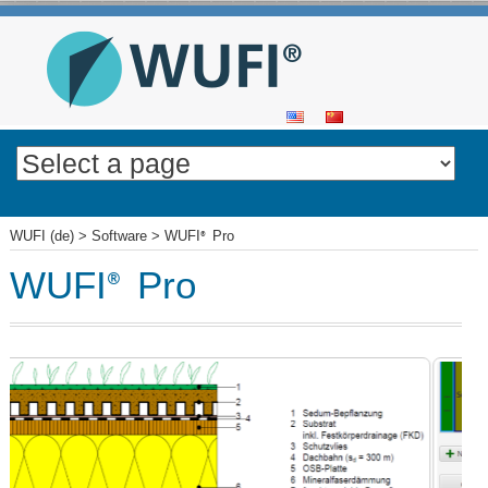
SKIP
TO
CONTENT
WUFI (de)
>
Software
>
WUFI
Pro
®
WUFI
Pro
®