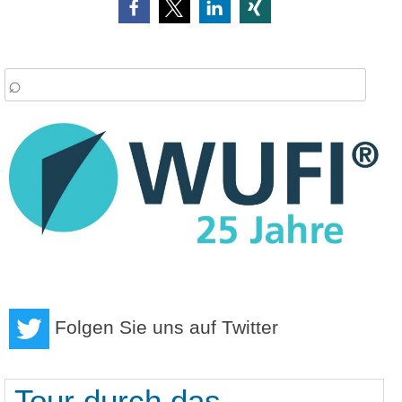
arch
:
Folgen Sie uns auf Twitter
Tour durch das