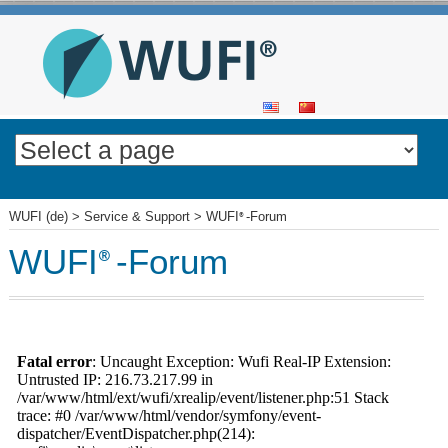
SKIP
TO
CONTENT
WUFI (de)
>
Service & Support
>
WUFI
-Forum
®
WUFI
-Forum
®