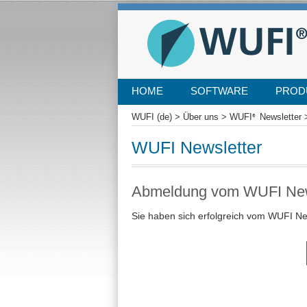
SKIP
HOME
SOFTWARE
PROD
TO
CONTENT
WUFI (de)
>
Über uns
>
WUFI
Newsletter
®
WUFI Newsletter
Abmeldung vom WUFI Newsl
Sie haben sich erfolgreich vom WUFI Ne