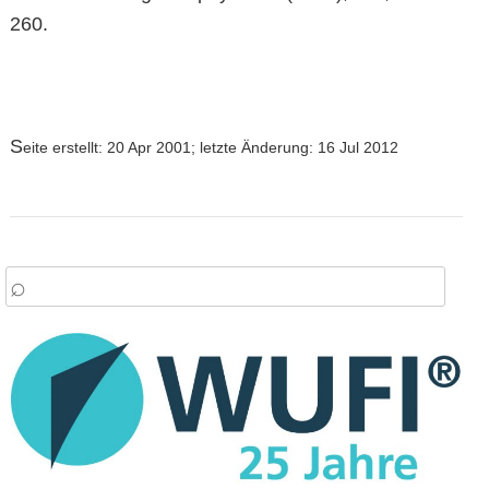
260.
S
eite erstellt: 20 Apr 2001; letzte Änderung: 16 Jul 2012
arch
: