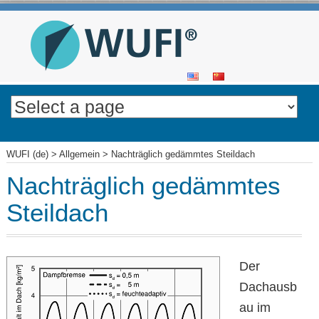
SKIP
TO
CONTENT
WUFI (de)
>
Allgemein
>
Nachträglich gedämmtes Steildach
Nachträglich gedämmtes
Steildach
Der
Dachausb
au im