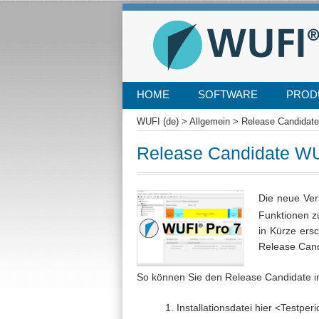
SKIP
HOME
SOFTWARE
PROD
TO
CONTENT
WUFI (de)
>
Allgemein
>
Release Candidat
Release Candidate W
Die neue Ve
Funktionen z
in Kürze ersc
Release Cand
So können Sie den Release Candidate ins
1. Installationsdatei hier <Testp