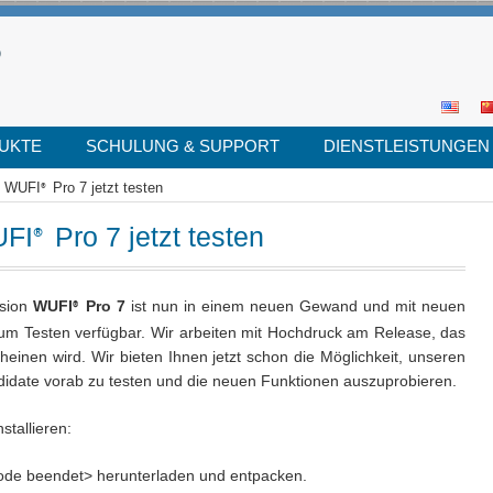
UKTE
SCHULUNG & SUPPORT
DIENSTLEISTUNGEN
e WUFI
Pro 7 jetzt testen
®
UFI
Pro 7 jetzt testen
®
Se
for
rsion
WUFI
Pro 7
ist nun in einem neuen Gewand und mit neuen
®
um Testen verfügbar. Wir arbeiten mit Hochdruck am Release, das
heinen wird. Wir bieten Ihnen jetzt schon die Möglichkeit, unseren
idate vorab zu testen und die neuen Funktionen auszuprobieren.
tallieren:
eriode beendet> herunterladen und entpacken.