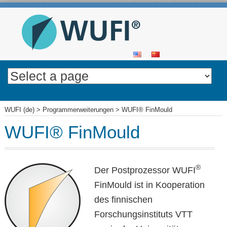
SKIP
TO
CONTENT
WUFI (de)
>
Programmerweiterungen
>
WUFI® FinMould
WUFI® FinMould
®
Der Postprozessor WUFI
FinMould ist in Kooperation
des finnischen
Forschungsinstituts VTT